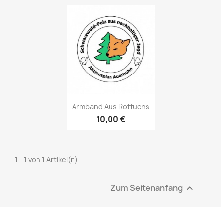
Vorschau

Armband Aus Rotfuchs
10,00 €
1 - 1 von 1 Artikel(n)
Zum Seitenanfang
