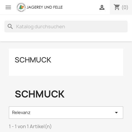
shopping_cart


(0)
search
SCHMUCK
SCHMUCK

Relevanz
1 - 1 von 1 Artikel(n)