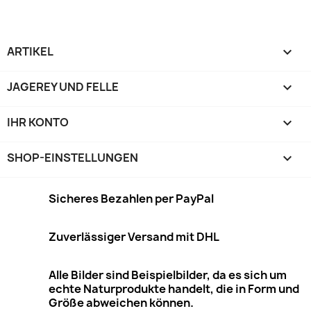
ARTIKEL

JAGEREY UND FELLE

IHR KONTO

SHOP-EINSTELLUNGEN
keyboard_arrow_down
Sicheres Bezahlen per PayPal
Zuverlässiger Versand mit DHL
Alle Bilder sind Beispielbilder, da es sich um
echte Naturprodukte handelt, die in Form und
Größe abweichen können.