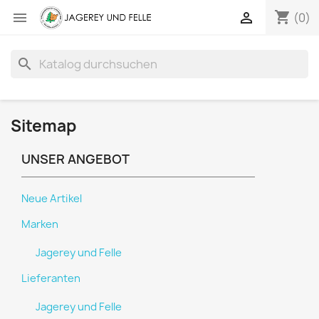
shopping_cart


(0)
search
Sitemap
UNSER ANGEBOT
Neue Artikel
Marken
Jagerey und Felle
Lieferanten
Jagerey und Felle