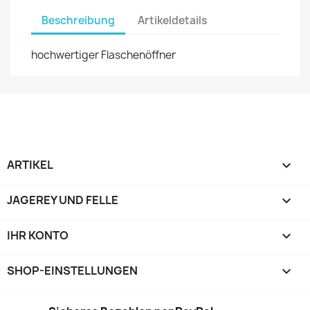
Beschreibung
Artikeldetails
hochwertiger Flaschenöffner
ARTIKEL

JAGEREY UND FELLE

IHR KONTO

SHOP-EINSTELLUNGEN
keyboard_arrow_down