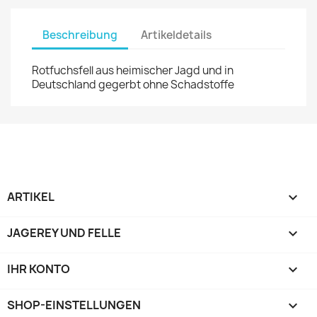
Beschreibung
Artikeldetails
Rotfuchsfell aus heimischer Jagd und in
Deutschland gegerbt ohne Schadstoffe
ARTIKEL

JAGEREY UND FELLE

IHR KONTO

SHOP-EINSTELLUNGEN
keyboard_arrow_down