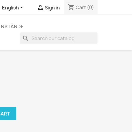
shopping_cart


Cart
(0)
English
Sign in
ENSTÄNDE
search
CART