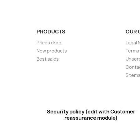
PRODUCTS
OUR 
Prices drop
Legal 
New products
Terms 
Best sales
Unsere
Conta
Sitem
Security policy (edit with Customer
reassurance module)