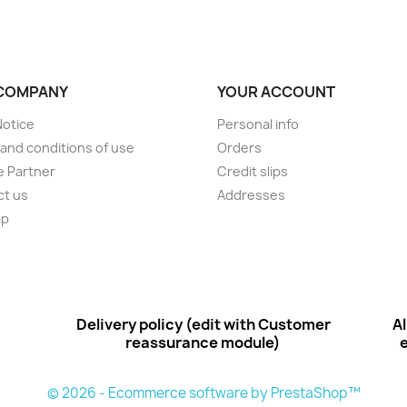
COMPANY
YOUR ACCOUNT
Notice
Personal info
and conditions of use
Orders
 Partner
Credit slips
ct us
Addresses
ap
Delivery policy (edit with Customer
Al
reassurance module)
© 2026 - Ecommerce software by PrestaShop™