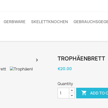
GERBWARE
SKELETTKNOCHEN
GEBRAUCHSGEG
TROPHÄENBRETT

€20.00
Quantity

ADD TO 