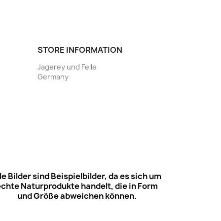
STORE INFORMATION
Jagerey und Felle
Germany
le Bilder sind Beispielbilder, da es sich um
echte Naturprodukte handelt, die in Form
und Größe abweichen können.