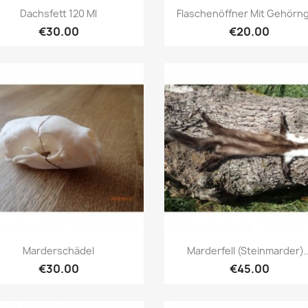
Quick view
Quick view


Dachsfett 120 Ml
Flaschenöffner Mit Gehörngr
€30.00
€20.00
Quick view
Quick view


Marderschädel
Marderfell (Steinmarder)..
€30.00
€45.00