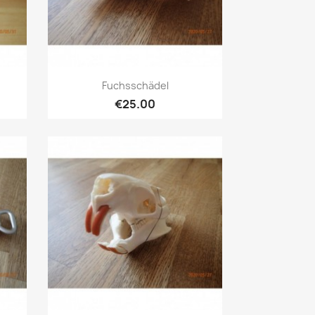
Quick view

Fuchsschädel
€25.00