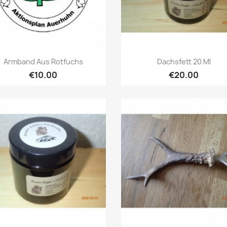
Quick view
Quick view


Armband Aus Rotfuchs
Dachsfett 20 Ml
€10.00
€20.00