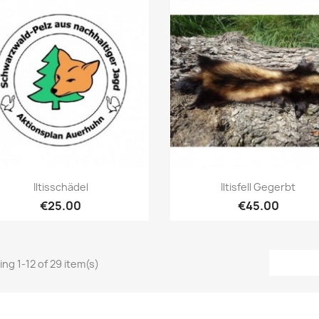
Quick view
Quick view


Iltisschädel
Iltisfell Gegerbt
€25.00
€45.00
ng 1-12 of 29 item(s)