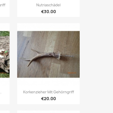
Quick view

iff
Nutriaschädel
€30.00
Quick view

.
Korkenzieher Mit Gehörngriff
€20.00