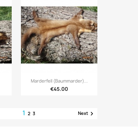
Quick view

Marderfell (Baummarder)...
€45.00
1

Next
2
3