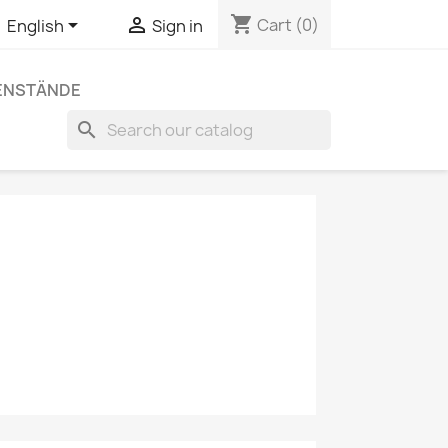
shopping_cart


Cart
(0)
English
Sign in
ENSTÄNDE
search