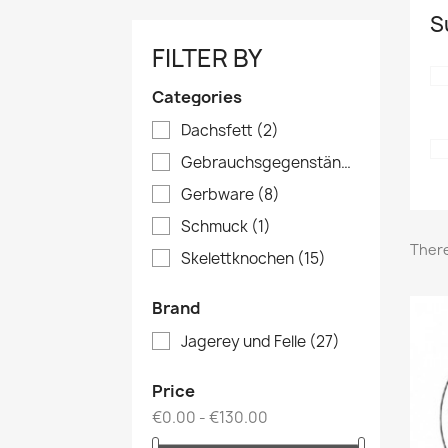
S
FILTER BY
Categories
Dachsfett
(2)
Gebrauchsgegenstände
(3)
Gerbware
(8)
Schmuck
(1)
There
Skelettknochen
(15)
Brand
Jagerey und Felle
(27)
Price
€0.00 - €130.00